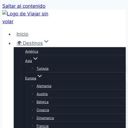
Saltar al contenido
Inicio
🌍 Destinos
América
Asia
Turquía
Europa
Alemania
Austria
Bélgica
Croacia
Dinamarca
Francia