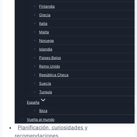
Finlandia
Grecia
Italia
Malta
Noruega
Islandia
Paises Bajos
Reino Unido
República Checa
Suecia
Turquía
España
Ibiza
Vuelta al mundo
Planificación, curiosidades y
recomendaciones