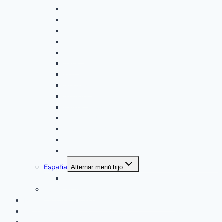
Croacia
Dinamarca
Francia
Finlandia
Grecia
Italia
Malta
Noruega
Islandia
Paises Bajos
Reino Unido
República Checa
Suecia
Turquía
España
Alternar menú hijo
Ibiza
Vuelta al mundo
Planificación, curiosidades y recomendaciones
⛴️ Viajar en ferry
Contacto