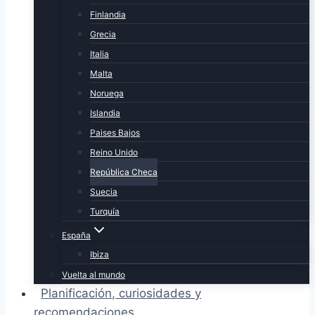
Finlandia
Grecia
Italia
Malta
Noruega
Islandia
Paises Bajos
Reino Unido
República Checa
Suecia
Turquía
España
Ibiza
Vuelta al mundo
Planificación, curiosidades y
recomendaciones