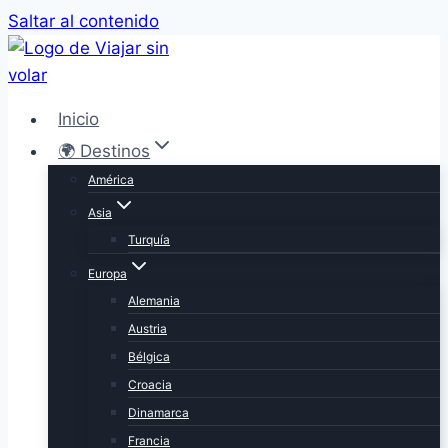
Saltar al contenido
Inicio
🌍 Destinos
América
Asia
Turquía
Europa
Alemania
Austria
Bélgica
Croacia
Dinamarca
Francia