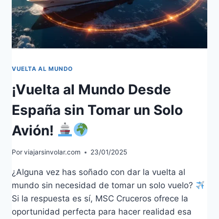
VUELTA AL MUNDO
¡Vuelta al Mundo Desde
España sin Tomar un Solo
Avión!
Por
viajarsinvolar.com
23/01/2025
¿Alguna vez has soñado con dar la vuelta al
mundo sin necesidad de tomar un solo vuelo?
Si la respuesta es sí, MSC Cruceros ofrece la
oportunidad perfecta para hacer realidad esa