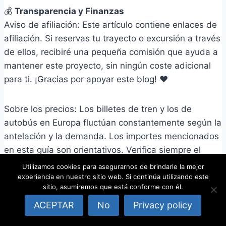
💰
Transparencia y Finanzas
Aviso de afiliación: Este artículo contiene enlaces de
afiliación. Si reservas tu trayecto o excursión a través
de ellos, recibiré una pequeña comisión que ayuda a
mantener este proyecto, sin ningún coste adicional
para ti. ¡Gracias por apoyar este blog! ❤️
Sobre los precios: Los billetes de tren y los de
autobús en Europa fluctúan constantemente según la
antelación y la demanda. Los importes mencionados
en esta guía son orientativos. Verifica siempre el
importe final en el proceso de reserva en la web del
Utilizamos cookies para asegurarnos de brindarle la mejor
proveedor.
experiencia en nuestro sitio web. Si continúa utilizando este
sitio, asumiremos que está conforme con él.
Esta página utiliza cookies y otras tecnologías para que podamos mejorar su
ACEPTAR
No
Privacy policy
⚖️
Descargo de Responsabilidad Legal
experiencia en nuestros sitios:
Más información.
Aceptar
Rechazar
El contenido de viajarsinvolar.com se ofrece con fines