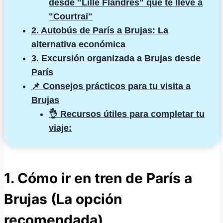
desde "Lille Flandres" que te lleve a
"Courtrai"
2. Autobús de París a Brujas: La
alternativa económica
3. Excursión organizada a Brujas desde
París
📌 Consejos prácticos para tu visita a
Brujas
👌 Recursos útiles para completar tu
viaje:
1. Cómo ir en tren de París a
Brujas (La opción
recomendada)