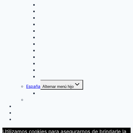
Francia
Finlandia
Grecia
Italia
Malta
Noruega
Islandia
Paises Bajos
Reino Unido
República Checa
Suecia
Turquía
España
Alternar menú hijo
Ibiza
Vuelta al mundo
Planificación, curiosidades y recomendaciones
⛴️ Viajar en ferry
Contacto
Utilizamos cookies para asegurarnos de brindarle la