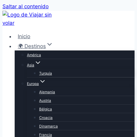
Saltar al contenido
Inicio
🌍 Destinos
América
Asia
Turquía
Europa
Alemania
Austria
Bélgica
Croacia
Dinamarca
Francia