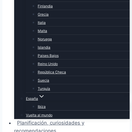
Finlandia
Grecia
Italia
Malta
Noruega
Islandia
Paises Bajos
Reino Unido
República Checa
Suecia
Turquía
España
Ibiza
Vuelta al mundo
Planificación, curiosidades y
recomendaciones