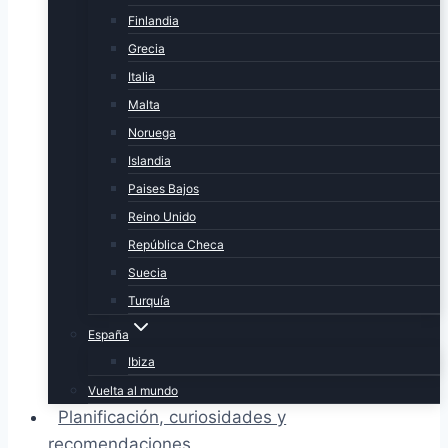
Finlandia
Grecia
Italia
Malta
Noruega
Islandia
Paises Bajos
Reino Unido
República Checa
Suecia
Turquía
España
Ibiza
Vuelta al mundo
Planificación, curiosidades y
recomendaciones