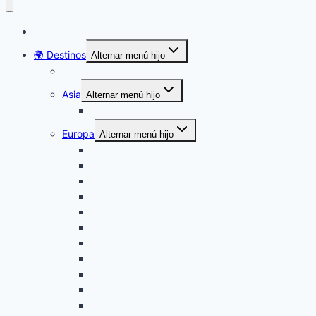
Inicio
🌍 Destinos
Alternar menú hijo
América
Asia
Alternar menú hijo
Turquía
Europa
Alternar menú hijo
Alemania
Austria
Bélgica
Croacia
Dinamarca
Francia
Finlandia
Grecia
Italia
Malta
Noruega