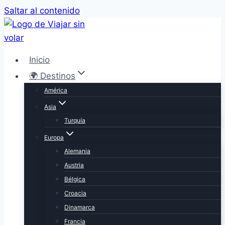
Saltar al contenido
Inicio
🌍 Destinos
América
Asia
Turquía
Europa
Alemania
Austria
Bélgica
Croacia
Dinamarca
Francia